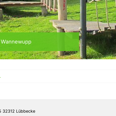
en Wannewupp
.
 32312 Lübbecke