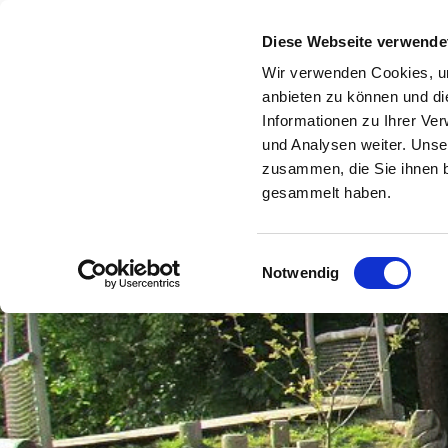
Ev. Kindergarten
Diese Webseite verwende
INFORMATIONEN UND KO
Wannewupp
Wir verwenden Cookies, um
anbieten zu können und di
Informationen zu Ihrer Ve
FAMILIENZENTRUM
PROGRAMM
/
und Analysen weiter. Unse
zusammen, die Sie ihnen b
gesammelt haben.
Einwilligungsauswahl
Notwendig